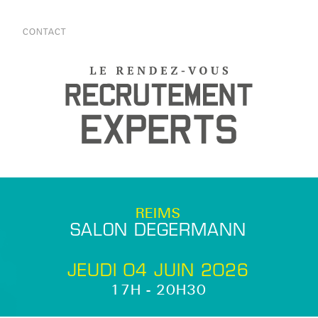
S
CONTACT
REIMS
SALON DEGERMANN
JEUDI 04 JUIN 2026
17
H -
20
H
30