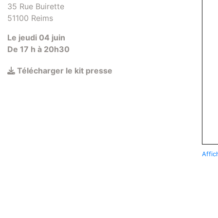
35 Rue Buirette
51100
Reims
Le
jeudi 04 juin
De
17
h à
20
h
30
Télécharger le kit presse
Affic